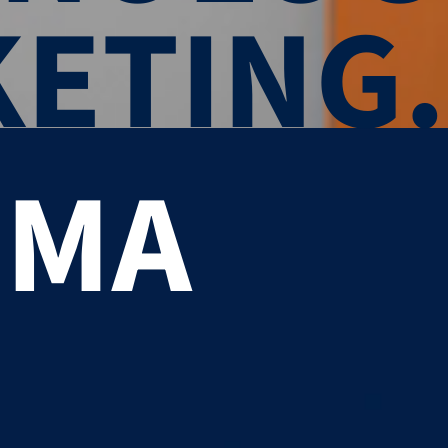
ETING.
EMA