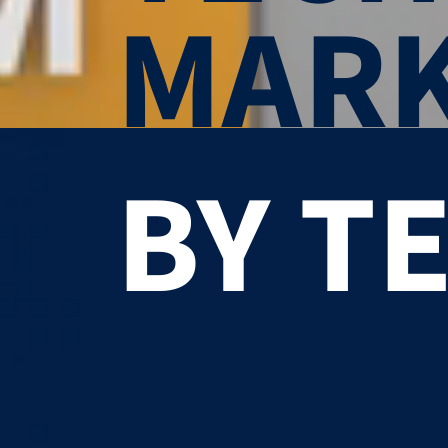
MARK
BY T