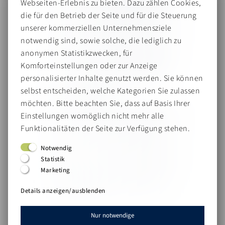
Technologie-Marketing-Agenturen seit
Webseiten-Erlebnis zu bieten. Dazu zählen Cookies,
über 30 Jahren für zielgerichtetes,
die für den Betrieb der Seite und für die Steuerung
erfolgreiches Marketing. Als strategischer
unserer kommerziellen Unternehmensziele
Partner denken wir nicht nur
notwendig sind, sowie solche, die lediglich zu
kanalübergreifend, sondern immer aus
anonymen Statistikzwecken, für
Sicht der Kunden – präzise, nachhaltig
Komforteinstellungen oder zur Anzeige
und mit echter Vertriebspower.
personalisierter Inhalte genutzt werden. Sie können
selbst entscheiden, welche Kategorien Sie zulassen
Mit uns setzt Du auf:
möchten. Bitte beachten Sie, dass auf Basis Ihrer
Einstellungen womöglich nicht mehr alle
Erfahrung im Mittelstand & Tech-Sektor
Funktionalitäten der Seite zur Verfügung stehen.
Effiziente Umsetzung mit starken
Partnern
Notwendig
Praxisnahe Insights statt theoretischer
Statistik
Konzepte
Marketing
Zielgerichtete Leadgenerierung mit
Details anzeigen/ausblenden
messbarem ROI
Nur notwendige