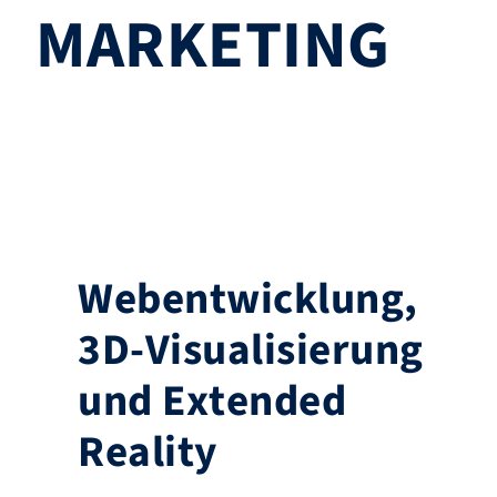
MARKETING
W
e
b
e
n
t
w
i
c
k
l
u
n
g
,
3
D
-
V
i
s
u
a
l
i
s
i
e
r
u
n
g
u
n
d
E
x
t
e
n
d
e
d
R
e
a
l
i
t
y