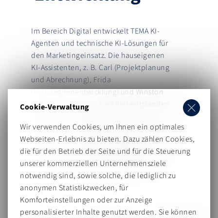
Im Bereich Digital entwickelt TEMA KI-
Agenten und technische KI-Lösungen für
den Marketingeinsatz. Die hauseigenen
KI-Assistenten, z. B. Carl (Projektplanung
und Abrechnung), Frida
(Kampagnenentwicklung) und Winston
(Event und Grafik) – sind hier entstanden.
Cookie-Verwaltung
Dieses Know-how fließt auch in
Wir verwenden Cookies, um Ihnen ein optimales
kundenspezifische Projekte ein: von der
Webseiten-Erlebnis zu bieten. Dazu zählen Cookies,
Konzeption eigener KI-Agenten bis zur
die für den Betrieb der Seite und für die Steuerung
Integration von KI-Werkzeugen in
unserer kommerziellen Unternehmensziele
bestehende Marketing-Workflows.
notwendig sind, sowie solche, die lediglich zu
anonymen Statistikzwecken, für
Komforteinstellungen oder zur Anzeige
personalisierter Inhalte genutzt werden. Sie können