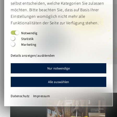
selbst entscheiden, welche Kategorien Sie zulassen
möchten. Bitte beachten Sie, dass auf Basis Ihrer
Einstellungen womöglich nicht mehr alle
Funktionalitäten der Seite zur Verfügung stehen.
Notwendig
Statistik
Marketing
Details anzeigen/ausblenden
MyHealthCareer - Region Aachen
Nur notwendige
Zukunft gestalten, Talente begeistern
Alle auswählen
Datenschutz
Impressum