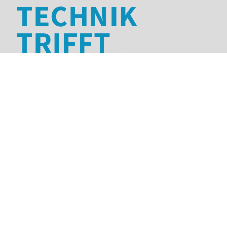
TECHNIK
TRIFFT
AUF MARKEN­
STÄRKE
Oppermann Regelgeräte
Oppermann Regelgeräte ist ein
führender Entwickler, Hersteller und